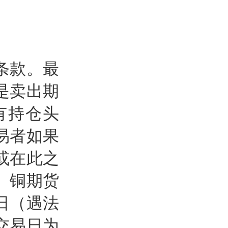
条款。最
是卖出期
有持仓头
易者如果
或在此之
。铜期货
日（遇法
交易日为